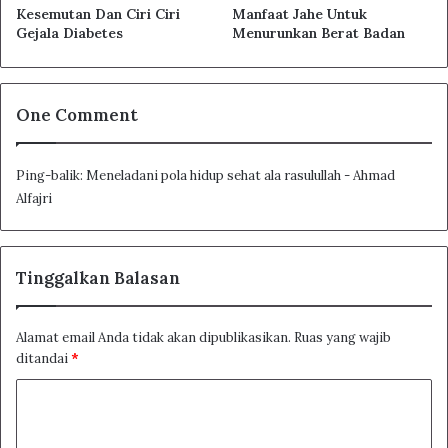
Kesemutan Dan Ciri Ciri
Manfaat Jahe Untuk
Gejala Diabetes
Menurunkan Berat Badan
One Comment
Ping-balik:
Meneladani pola hidup sehat ala rasulullah - Ahmad
Alfajri
Tinggalkan Balasan
Alamat email Anda tidak akan dipublikasikan.
Ruas yang wajib
ditandai
*
K
o