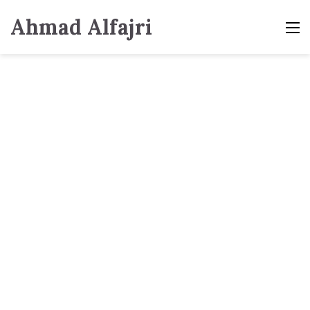
Ahmad Alfajri
M