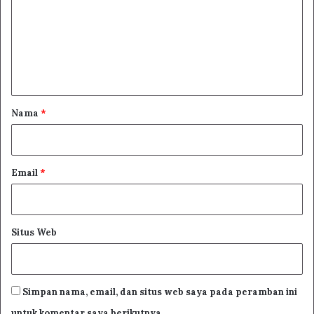
m
e
n
t
a
r
Nama
*
*
Email
*
Situs Web
Simpan nama, email, dan situs web saya pada peramban ini
untuk komentar saya berikutnya.