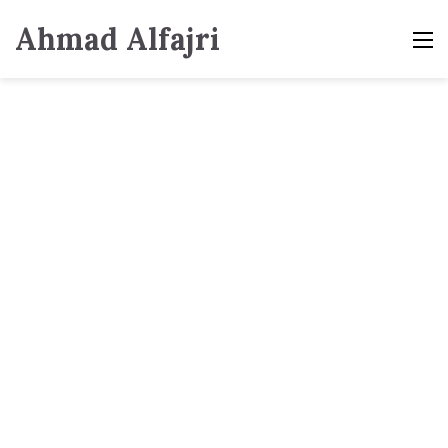
Ahmad Alfajri
M