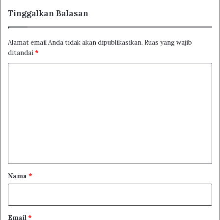
Tinggalkan Balasan
Alamat email Anda tidak akan dipublikasikan.
Ruas yang wajib
ditandai
*
K
o
m
e
n
t
a
r
Nama
*
*
Email
*