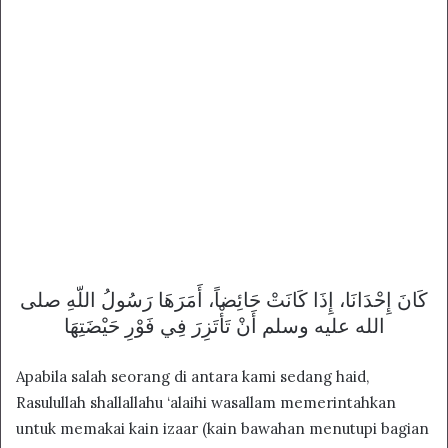
كَانَ إِحْدَانَا، إِذَا كَانَتْ حَائِضاً، أَمَرَهَا رَسُولُ اللّهِ صلى
الله عليه وسلم أَنْ تَأْتَزِرَ فِي فَوْرِ حَيْضَتِهَا
Apabila salah seorang di antara kami sedang haid,
Rasulullah shallallahu ‘alaihi wasallam memerintahkan
untuk memakai kain izaar (kain bawahan menutupi bagian