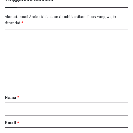
Alamat email Anda tidak akan dipublikasikan.
Ruas yang wajib
ditandai
*
K
o
m
e
n
t
a
r
Nama
*
*
Email
*