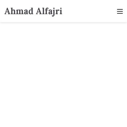
Ahmad Alfajri
M