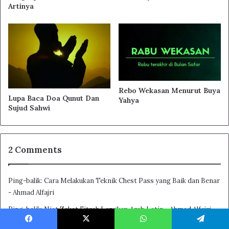
Artinya
Rebo Wekasan Menurut Buya
Lupa Baca Doa Qunut Dan
Yahya
Sujud Sahwi
2 Comments
Ping-balik:
Cara Melakukan Teknik Chest Pass yang Baik dan Benar
- Ahmad Alfajri
Ping-balik:
Niat Zakat Fitrah Lengkap Arab Latin - Ahmad Alfajri
Facebook
X
WhatsApp
Telegram