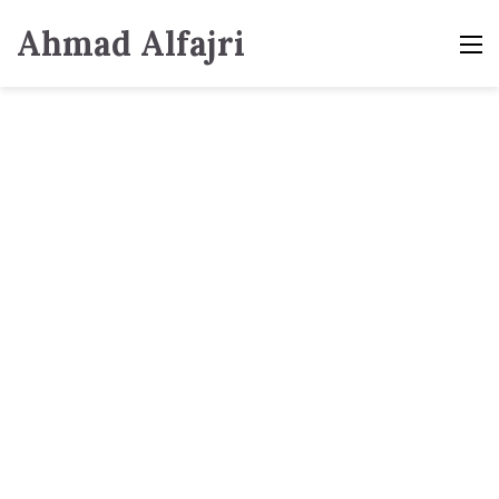
Ahmad Alfajri
M