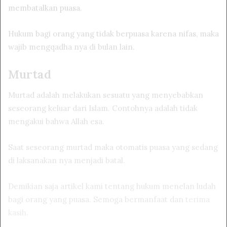
membatalkan puasa.
Hukum bagi orang yang tidak berpuasa karena nifas, maka
wajib mengqadha nya di bulan lain.
Murtad
Murtad adalah melakukan sesuatu yang menyebabkan
seseorang keluar dari Islam. Contohnya adalah tidak
mengakui bahwa Allah esa.
Saat seseorang murtad maka otomatis puasa yang sedang
di laksanakan nya menjadi batal.
Demikian saja artikel kami tentang hukum menelan ludah
bagi orang yang puasa. Semoga bermanfaat dan
terima
kasih
.