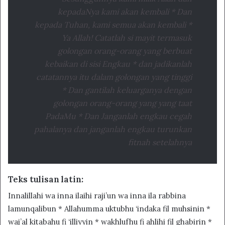
kepadaNya kami akan kembali * Dan
kepada Tuhan, kami semua akan kembali *
Ya Allah! Catatlah si mayit termasuk
golongan orang-orang yang berbuat
kebaikan di sisi Engkau * dan jadikanlah
catatannya itu dalam golongan yang tinggi
* Dan gantilah keluarganya dengan
golongan orang-orang yang yang taat
PadaMu * Dan Janganlah engkau cegah
pahalanya dan janganlah engkau turunkan
fitnah setelahnya
Teks tulisan latin:
Innalillahi wa inna ilaihi raji’un wa inna ila rabbina
lamunqalibun * Allahumma uktubhu ‘indaka fil muhsinin *
waj’al kitabahu fi ‘illiyyin * wakhlufhu fi ahlihi fil ghabirin *