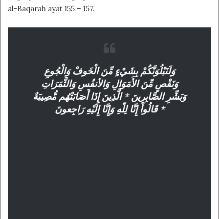
al-Baqarah ayat 155 – 157.
وَلَنَبْلُوَنَّكُمْ بِشَيْءٍ مِّنَ الْخَوفْ وَالْجُوعِ
وَنَقْصٍ مِّنَ الأَمَوَالِ وَالأنفُسِ وَالثَّمَرَاتِ
وَبَشِّرِ الصَّابِرِينَ * الَّذِينَ إِذَا أَصَابَتْهُم مُّصِيبَةٌ
قَالُواْ إِنَّا لِلّهِ وَإِنَّا إِلَيْهِ رَاجِعونَ *