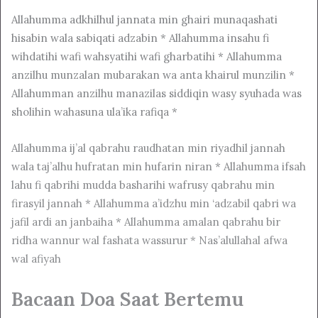
Allahumma adkhilhul jannata min ghairi munaqashati
hisabin wala sabiqati adzabin * Allahumma insahu fi
wihdatihi wafi wahsyatihi wafi gharbatihi * Allahumma
anzilhu munzalan mubarakan wa anta khairul munzilin *
Allahumman anzilhu manazilas siddiqin wasy syuhada was
sholihin wahasuna ula’ika rafiqa *
Allahumma ij’al qabrahu raudhatan min riyadhil jannah
wala taj’alhu hufratan min hufarin niran * Allahumma ifsah
lahu fi qabrihi mudda basharihi wafrusy qabrahu min
firasyil jannah * Allahumma a’idzhu min ‘adzabil qabri wa
jafil ardi an janbaiha * Allahumma amalan qabrahu bir
ridha wannur wal fashata wassurur * Nas’alullahal afwa
wal afiyah
Bacaan Doa Saat Bertemu