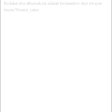
Redaksi doa dibawah ini adalah bersumber dari riwayat
Imam Tirmizi, yaitu: