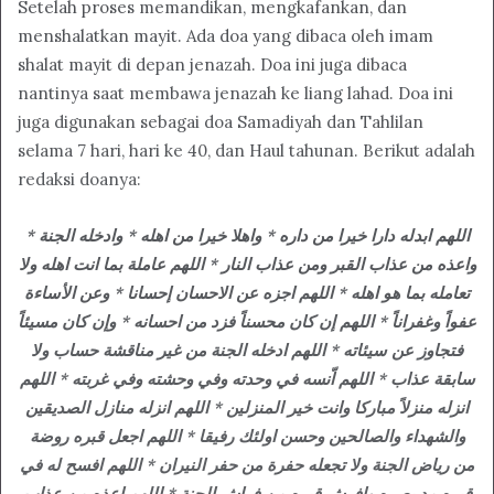
Setelah proses memandikan, mengkafankan, dan
menshalatkan mayit. Ada doa yang dibaca oleh imam
shalat mayit di depan jenazah. Doa ini juga dibaca
nantinya saat membawa jenazah ke liang lahad. Doa ini
juga digunakan sebagai doa Samadiyah dan Tahlilan
selama 7 hari, hari ke 40, dan Haul tahunan. Berikut adalah
redaksi doanya:
اللهم ابدله دارا خيرا من داره * واهلا خيرا من اهله * وادخله الجنة *
واعذه من عذاب القبر ومن عذاب النار * اللهم عاملة بما انت اهله ولا
تعامله بما هو اهله * اللهم اجزه عن الاحسان إحسانا * وعن الأساءة
عفواً وغفراناً * اللهم إن كان محسناً فزد من احسانه * وإن كان مسيئاً
فتجاوز عن سيئاته * اللهم ادخله الجنة من غير مناقشة حساب ولا
سابقة عذاب * اللهم اّنسه في وحدته وفي وحشته وفي غربته * اللهم
انزله منزلاً مباركا وانت خير المنزلين * اللهم انزله منازل الصديقين
والشهداء والصالحين وحسن اولئك رفيقا * اللهم اجعل قبره روضة
من رياض الجنة ولا تجعله حفرة من حفر النيران * اللهم افسح له في
قبره مد بصره وافرش قبره من فراش الجنة * اللهم اعذه من عذاب