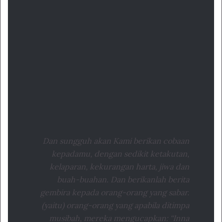
Dan sungguh akan Kami berikan cobaan
kepadamu, dengan sedikit ketakutan,
kelaparan, kekurangan harta, jiwa dan
buah-buahan. Dan berikanlah berita
gembira kepada orang-orang yang sabar.
(yaitu) orang-orang yang apabila ditimpa
musibah, mereka mengucapkan: “Inna