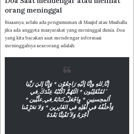
Doa Saat mendengar atau melihat
orang meninggal
Biasanya, selalu ada pengumuman di Masjid atau Mushalla
jika ada anggota masyarakat yang meninggal dunia. Doa
yang kita bacakan saat mendengar informasi
meninggalnya seseorang adalah:
إنَّا ِللهِ وإنَّا إلَيْهِ رَاجِعُوْن * وَإِنَّا إليَ رَبِّنِا
َلمُنْقَلِبُون * الَلهُمَّ اكْتُبْهُ عِنْدَكَ ِفي
اُلمحِسنِينِ * وِاجْعَلْ ِكتابَهُ ِفي ِعلّيِّين *
وَاْخلُفْهُ في أَهْلِهِ في الغَابِرين * وَلا تحَرِْمْنا
أَجْرَهُ وَلاَ تَفْتِنَّا بَعْدَهُ