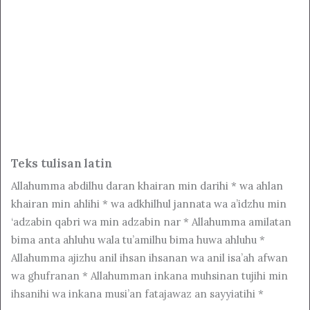
Teks tulisan latin
Allahumma abdilhu daran khairan min darihi * wa ahlan
khairan min ahlihi * wa adkhilhul jannata wa a’idzhu min
‘adzabin qabri wa min adzabin nar * Allahumma amilatan
bima anta ahluhu wala tu’amilhu bima huwa ahluhu *
Allahumma ajizhu anil ihsan ihsanan wa anil isa’ah afwan
wa ghufranan * Allahumman inkana muhsinan tujihi min
ihsanihi wa inkana musi’an fatajawaz an sayyiatihi *