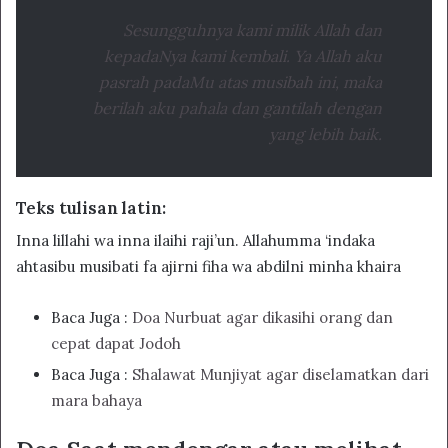
Sesungguhnya kami milik Allah dan
kepadaNya kami kembali. Ya Allah aku
pasrah padaMu atas musibah ini, maka
berilah aku pahala dan gantilah dengan
yang lebih baik.
Teks tulisan latin:
Inna lillahi wa inna ilaihi raji’un. Allahumma ‘indaka
ahtasibu musibati fa ajirni fiha wa abdilni minha khaira
Baca Juga :
Doa Nurbuat agar dikasihi orang dan
cepat dapat Jodoh
Baca Juga :
Shalawat Munjiyat agar diselamatkan dari
mara bahaya