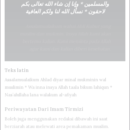
والمسلمين * وإنا إن شاء الله تعالى بكم
لاحقون * نسأل الله لنا ولكم العافية
Assalamualaikum wahai Ahli Kubur yang
muslim dan mukmin. Insya Allah kami akan
bertemu kalian. Kami meminta pada Allah
agar kami dan kalian diberi kesehatan.
Teks latin
Assalamualaikum Ahlad diyar minal mukminin wal
muslimin * Wa inna insya Allah taala bikum lahiqun *
Nas’alullaha lana walakum al-afiyah
Periwayatan Dari Imam Tirmizi
Boleh juga menggunakan redaksi dibawah ini saat
berziarah atau melewati area pemakaman muslim.