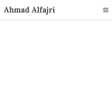
Ahmad Alfajri
M