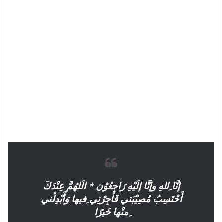
إنَّا ِللهِ وإنَّا إلَيْهِ رَاجِعُوْن * الَلهُمَّ عِنْدَكَ
أَحْتَسِبُ مُصِيْبَتي فَأجِرْنِي ِفيها وَأَبْدِلْني
ِمنْها خَيرًا