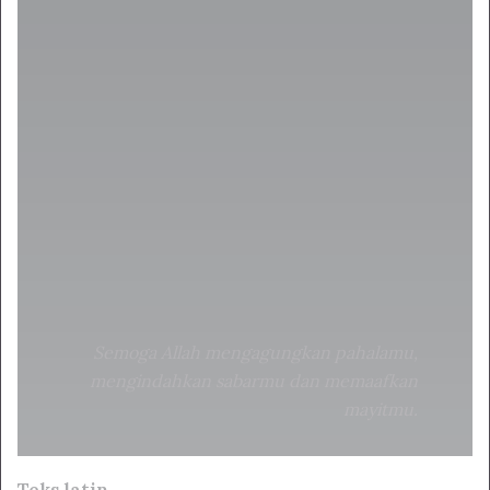
Semoga Allah mengagungkan pahalamu,
mengindahkan sabarmu dan memaafkan
mayitmu.
Teks latin