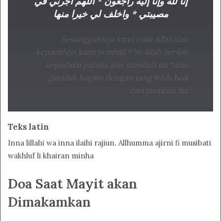
إنا لله وإنا إليه راجعون * اللهم أجرني في
مصيبتي * واخلف لي خيرا منها
Sesungguhnya kami milik Allah dan
kepadaNya kami kembali * Ya Allah berilah
kepadaku pahala atas musibah ini * dan
gantilah bagiku dengan yang lebih baik
dari musibah ini.
Teks latin
Inna lillahi wa inna ilaihi rajiun. Allhumma ajirni fi musibati
wakhluf li khairan minha
Doa Saat Mayit akan
Dimakamkan