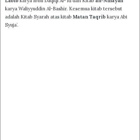
Labib
karya Ibnu Daqiqi Al-‘Id dan Kitab
an-Nihayah
karya Waliyyuddin Al-Bashir. Kesemua kitab tersebut
adalah Kitab Syarah atas kitab
Matan Taqrib
karya Abi
Syuja’.