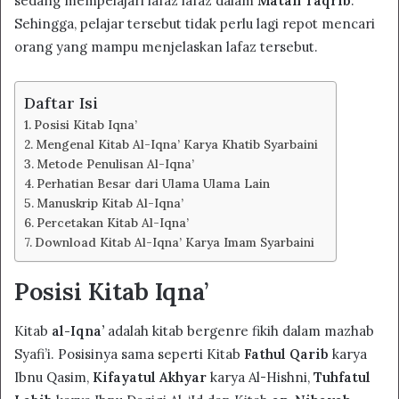
sedang mempelajari lafaz lafaz dalam
Matan Taqrib
.
Sehingga, pelajar tersebut tidak perlu lagi repot mencari
orang yang mampu menjelaskan lafaz tersebut.
Daftar Isi
Posisi Kitab Iqna’
Mengenal Kitab Al-Iqna’ Karya Khatib Syarbaini
Metode Penulisan Al-Iqna’
Perhatian Besar dari Ulama Ulama Lain
Manuskrip Kitab Al-Iqna’
Percetakan Kitab Al-Iqna’
Download Kitab Al-Iqna’ Karya Imam Syarbaini
Posisi Kitab Iqna’
Kitab
al-Iqna’
adalah kitab bergenre fikih dalam mazhab
Syafi’i. Posisinya sama seperti Kitab
Fathul Qarib
karya
Ibnu Qasim,
Kifayatul Akhyar
karya Al-Hishni,
Tuhfatul