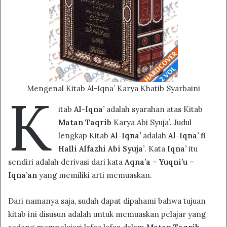
Mengenal Kitab Al-Iqna’ Karya Khatib Syarbaini
K
itab
Al-Iqna’
adalah syarahan atas Kitab
Matan Taqrib
Karya Abi Syuja’. Judul
lengkap Kitab
Al-Iqna’
adalah
Al-Iqna’ fi
Halli Alfazhi Abi Syuja’
. Kata
Iqna’
itu
sendiri adalah derivasi dari kata
Aqna’a
–
Yuqni’u
–
Iqna’an
yang memiliki arti memuaskan.
Dari namanya saja, sudah dapat dipahami bahwa tujuan
kitab ini disusun adalah untuk memuaskan pelajar yang