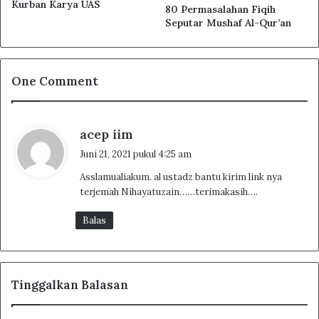
Kurban Karya UAS
80 Permasalahan Fiqih
Seputar Mushaf Al-Qur’an
One Comment
b
acep iim
e
Juni 21, 2021 pukul 4:25 am
r
Asslamualiakum. al ustadz bantu kirim link nya
k
terjemah Nihayatuzain……terimakasih….
a
t
Balas
a
:
Tinggalkan Balasan