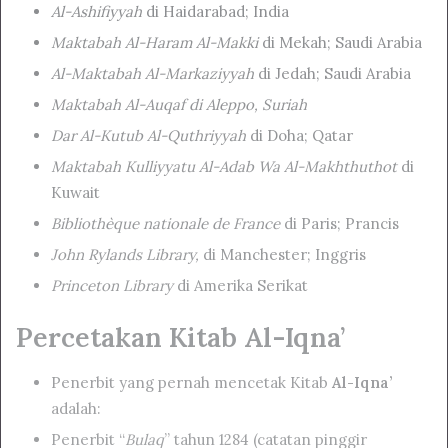
Al-Ashifiyyah
di Haidarabad; India
Maktabah Al-Haram Al-Makki
di Mekah; Saudi Arabia
Al-Maktabah Al-Markaziyyah
di Jedah; Saudi Arabia
Maktabah Al-Auqaf di Aleppo, Suriah
Dar Al-Kutub Al-Quthriyyah
di Doha; Qatar
Maktabah Kulliyyatu Al-Adab Wa Al-Makhthuthot
di
Kuwait
Bibliothèque nationale de France
di Paris; Prancis
John Rylands Library,
di Manchester; Inggris
Princeton Library
di Amerika Serikat
Percetakan Kitab Al-Iqna’
Penerbit yang pernah mencetak Kitab
Al-Iqna’
adalah:
Penerbit “
Bulaq
” tahun 1284 (catatan pinggir