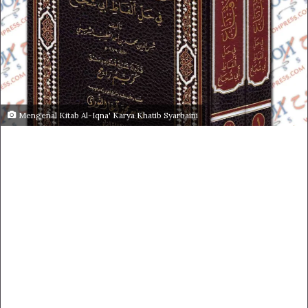
Mengenal Kitab Al-Iqna' Karya Khatib Syarbaini