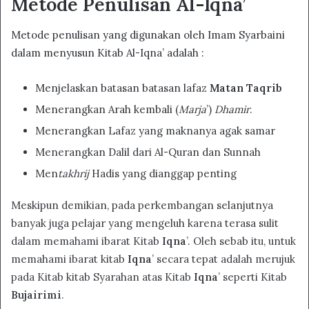
Metode Penulisan Al-Iqna’
Metode penulisan yang digunakan oleh Imam Syarbaini
dalam menyusun Kitab Al-Iqna’ adalah :
Menjelaskan batasan batasan lafaz
Matan Taqrib
Menerangkan Arah kembali (
Marja
’)
Dhamir
.
Menerangkan Lafaz yang maknanya agak samar
Menerangkan Dalil dari Al-Quran dan Sunnah
Men
takhrij
Hadis yang dianggap penting
Meskipun demikian, pada perkembangan selanjutnya
banyak juga pelajar yang mengeluh karena terasa sulit
dalam memahami ibarat Kitab
Iqna
’. Oleh sebab itu, untuk
memahami ibarat kitab
Iqna
’ secara tepat adalah merujuk
pada Kitab kitab Syarahan atas Kitab
Iqna
’ seperti Kitab
Bujairimi
.