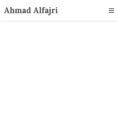
Ahmad Alfajri
M