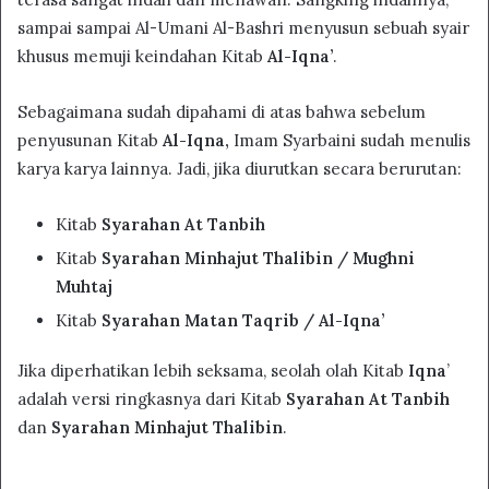
sampai sampai Al-Umani Al-Bashri menyusun sebuah syair
khusus memuji keindahan Kitab
Al-Iqna’
.
Sebagaimana sudah dipahami di atas bahwa sebelum
penyusunan Kitab
Al-Iqna,
Imam Syarbaini sudah menulis
karya karya lainnya. Jadi, jika diurutkan secara berurutan:
Kitab
Syarahan At Tanbih
Kitab
Syarahan Minhajut Thalibin / Mughni
Muhtaj
Kitab
Syarahan Matan Taqrib / Al-Iqna’
Jika diperhatikan lebih seksama, seolah olah Kitab
Iqna
’
adalah versi ringkasnya dari Kitab
Syarahan At Tanbih
dan
Syarahan Minhajut Thalibin
.