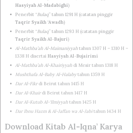
Hasyiyah Al-Madabighi
)
Penerbit “
Bulaq
” tahun 1291 H (catatan pinggir
Taqrir Syaikh ‘Awadh
)
Penerbit “
Bulaq
” tahun 1293 H (catatan pinggir
Taqrir Syaikh Al-Bajuri
)
Al-Mathba’ah Al-Maimaniyyah
tahun 1307 H – 1310 H –
1338 H disertai
Hasyiyah Al-Bujairimi
Al-Mathba’ah Al-Khairiyyah
di Mesir tahun 1318 H
Mushthafa Al-Baby Al-Halaby
tahun 1359 H
Dar Al-Fikr
di Beirut tahun 1415 H
Dar Al-Khair
di Beirut tahun 1417 H
Dar Al-Kutub Al-‘Ilmiyyah
tahun 1425 H
Dar Ibnu Hazm & Al-Jaffan wa Al-Jabi
tahun 1434 H
Download Kitab Al-Iqna’ Karya