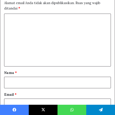
Alamat email Anda tidak akan dipublikasikan.
Ruas yang wajib
ditandai
*
K
o
m
e
n
t
a
r
Nama
*
*
Email
*
Facebook
X
WhatsApp
Telegram