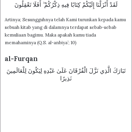
لَقَدْ أَنْزَلْنَا إِلَيْكُمْ كِتَابًا فِيهِ ذِكْرُكُمْ ۖ أَفَلَا تَعْقِلُونَ
Artinya; Sesungguhnya telah Kami turunkan kepada kamu
sebuah kitab yang di dalamnya terdapat sebab-sebab
kemuliaan bagimu. Maka apakah kamu tiada
memahaminya (Q.S. al-anbiya’; 10)
al-Furqan
تَبَارَكَ الَّذِي نَزَّلَ الْفُرْقَانَ عَلَىٰ عَبْدِهِ لِيَكُونَ لِلْعَالَمِينَ
نَذِيرًا