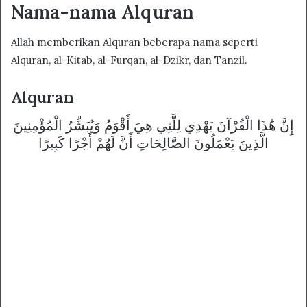
Nama-nama Alquran
Allah memberikan Alquran beberapa nama seperti
Alquran, al-Kitab, al-Furqan, al-Dzikr, dan Tanzil.
Alquran
إِنَّ هَٰذَا الْقُرْآنَ يَهْدِي لِلَّتِي هِيَ أَقْوَمُ وَيُبَشِّرُ الْمُؤْمِنِينَ
الَّذِينَ يَعْمَلُونَ الصَّالِحَاتِ أَنَّ لَهُمْ أَجْرًا كَبِيرًا