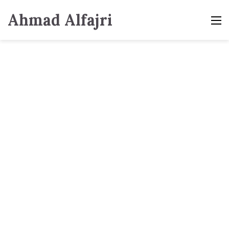
Ahmad Alfajri
M