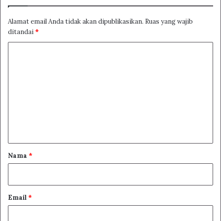
Alamat email Anda tidak akan dipublikasikan.
Ruas yang wajib
ditandai
*
K
o
m
e
n
t
a
r
Nama
*
*
Email
*