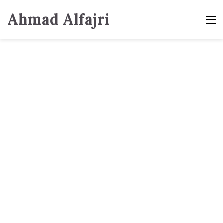
Ahmad Alfajri
M