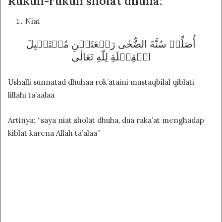
Rukun-rukun sholat dhuha:
Niat
أُصَلِّيۡ سُنَّةَ الضُّحٰی رَكۡعَتَيۡنِ مُسۡتَقۡبِلَ
الۡقِبۡلَةِ لِلّٰهِ تَعَالٰی
Ushalli sunnatad dhuhaa rok’ataini mustaqbilal qiblati
lillahi ta’aalaa
Artinya: “saya niat sholat dhuha, dua raka’at menghadap
kiblat karena Allah ta’alaa”