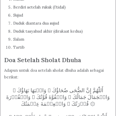
Berdiri setelah rukuk (I’tidal)
Sujud
Duduk diantara dua sujud
Duduk tasyahud akhir (dirakaat kedua)
Salam
Tartib
Doa Setelah Sholat Dhuha
Adapun untuk doa setelah sholat dhuha adalah sebagai
berikut:
أَللّٰهُمَّ إِنَّ الضُّحَی ضُحَاؤُكَ ۞ وَالۡبَهَا بَهَاؤُكَ ۞
وَالۡجَمَالَ جَمَالُكَ ۞ وَالۡقُوَّةَ قُوَّتُكَ ۞ وَالۡقُدۡرَةَ
قُدۡرَتُكَ ۞ وَالۡعِصۡمَةَ عِصۡمَتُكَ ۞