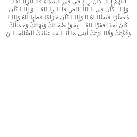
أَللّٰهُمَّ إِنۡ كَانَ رِزۡقِي فِي السَّمَاءِ فَأَنۡزِلۡهُ ۞
وَإِنۡ كَانَ فِي الۡأَرۡضِ فَأَخۡرِجۡهُ ۞ وَ إِنۡ كَانَ
مُعَسِّرًا فَيَسِّرۡهُ ۞ وَإِنۡ كَانَ حَرَامًا فَطَهِرۡهُ وَإِنۡ
كَانَ بَعِدًا فَقَرِّبۡهُ ۞ بِحَقِّ ضُحَائِكَ وَبَهَائِكَ وَجَمَالِكَ
وَقُوَّتِكَ وَقُدۡرَتِكَ اٰتِنِی مَا اٰتَيۡتَ عِبَادَكَ الصَّالِحِيۡنَ