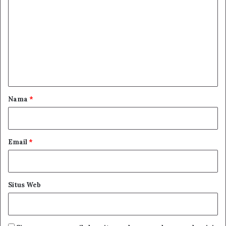
o
m
e
n
t
a
r
Nama
*
*
Email
*
Situs Web