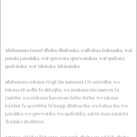
Allahumma innad dhuha dhuhauka, walbahaa bahaauka, wal
jamala jamaluka, wal quwwata quwwatukaa, wal qudrata
qudratuka, wal ‘ishmata ‘ishmatuka,
allahumma inkana rizqii fiis sammaa I fa annzilhu, wa
inkana fil ardhi fa akhrijhu, wa innkana mu’assiron fa
yasirhu, wa innkana haroman fatho hirhu, wa inkana
ba’idan fa qorribhu, bi haqqi dhuhaa ika, wa bahaa ika, wa
jamalika, wa quwwatika, wa qudratika, aatini maa aataiyta
‘ibadaka sholihinn.