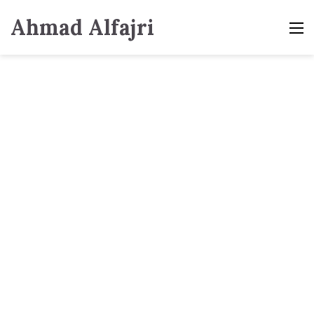
Ahmad Alfajri
M