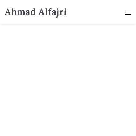
Ahmad Alfajri
M