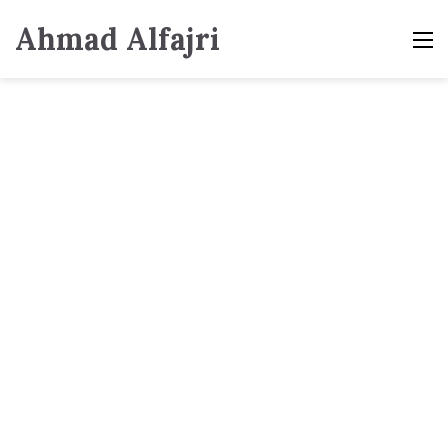
Ahmad Alfajri
M