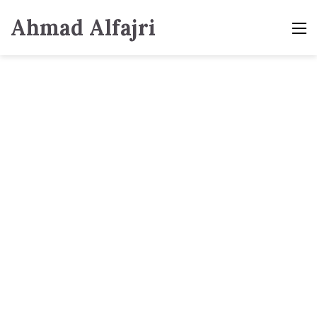
Ahmad Alfajri
M