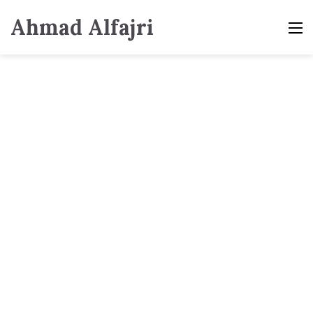
Ahmad Alfajri
M