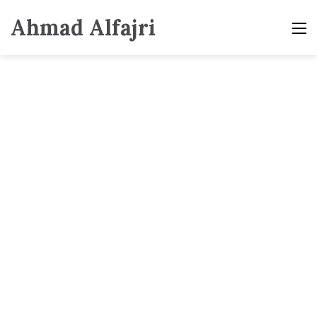
Ahmad Alfajri
M