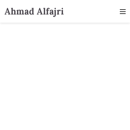
Ahmad Alfajri
M