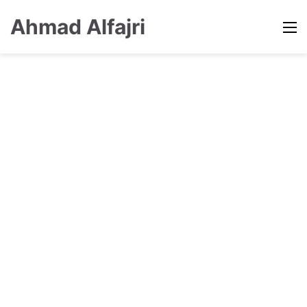
Ahmad Alfajri
M