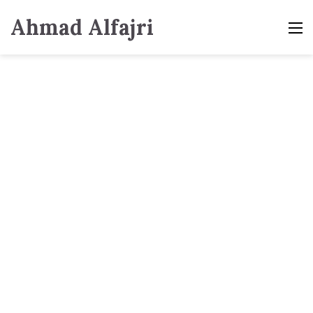
Ahmad Alfajri
M