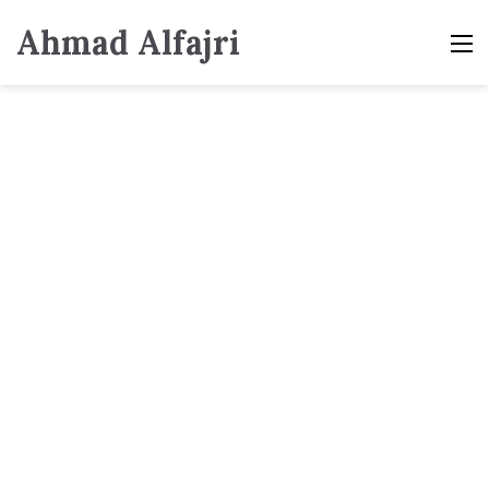
Ahmad Alfajri
M