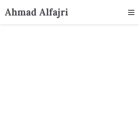
Ahmad Alfajri
M