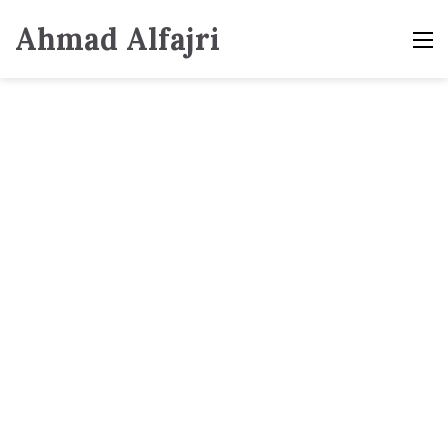
Ahmad Alfajri
M