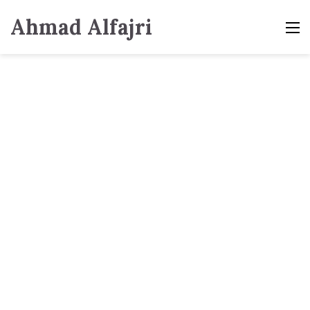
Ahmad Alfajri
M