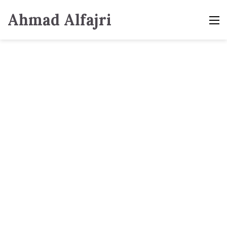
Ahmad Alfajri
M