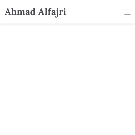
Ahmad Alfajri
M