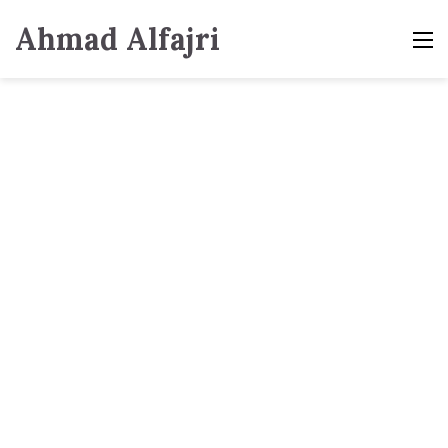
Ahmad Alfajri
M