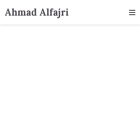
Ahmad Alfajri
M