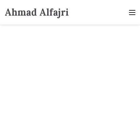
Ahmad Alfajri
M