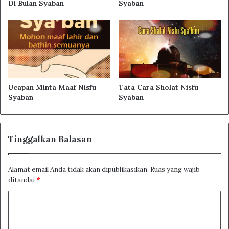
Di Bulan Syaban
Syaban
Ucapan Minta Maaf Nisfu
Tata Cara Sholat Nisfu
Syaban
Syaban
Tinggalkan Balasan
Alamat email Anda tidak akan dipublikasikan.
Ruas yang wajib
ditandai
*
K
o
m