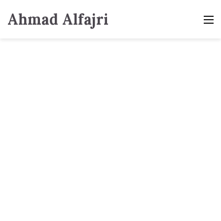
Ahmad Alfajri
M