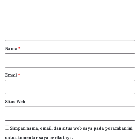
e
n
t
a
r
Nama
*
*
Email
*
Situs Web
Simpan nama, email, dan situs web saya pada peramban ini
untuk komentar saya berikutnya.