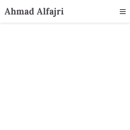
Ahmad Alfajri
M