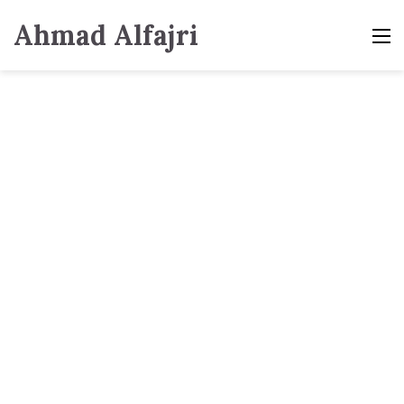
Ahmad Alfajri
M