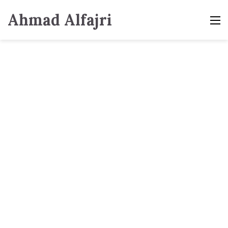
Ahmad Alfajri
M