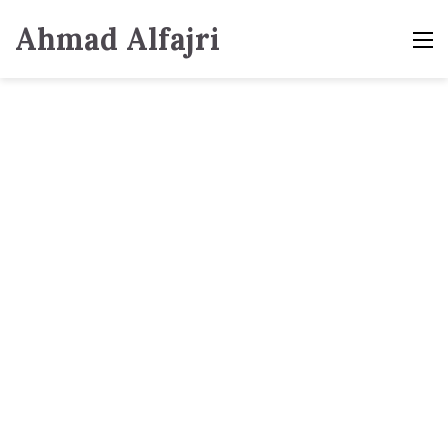
Ahmad Alfajri
M