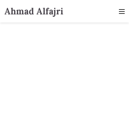
Ahmad Alfajri
M