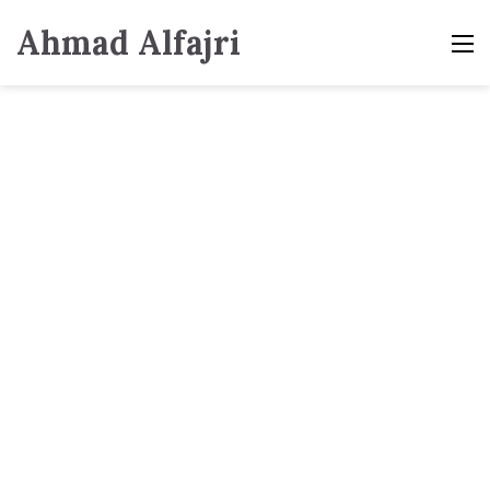
Ahmad Alfajri
M