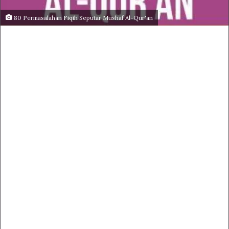
80 Permasalahan Fiqih Seputar Mushaf Al-Qur'an