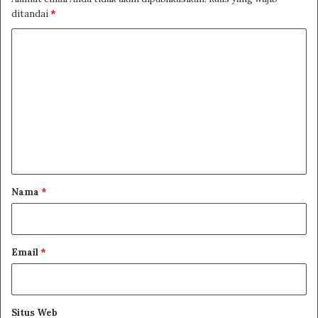
ditandai
*
K
o
m
e
n
t
a
r
Nama
*
*
Email
*
Situs Web