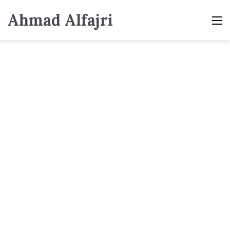
Ahmad Alfajri
M