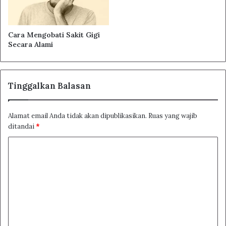
Cara Mengobati Sakit Gigi
Secara Alami
Tinggalkan Balasan
Alamat email Anda tidak akan dipublikasikan.
Ruas yang wajib
ditandai
*
K
o
m
e
n
t