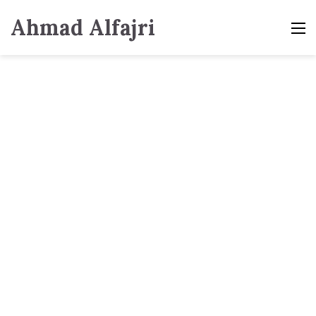
Ahmad Alfajri
M