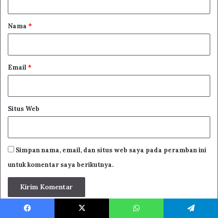
a
r
Nama
*
*
Email
*
Situs Web
Simpan nama, email, dan situs web saya pada peramban ini
untuk komentar saya berikutnya.
Facebook
X
WhatsApp
Telegram