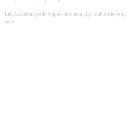
Lalu Letakkan pada bagian dan area gigi anak Anda yang
sakit.