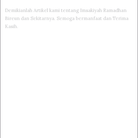
Demikianlah Artikel kami tentang Imsakiyah Ramadhan
Bireun dan Sekitarnya. Semoga bermanfaat dan Terima
Kasih.