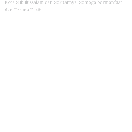
Kota Subulussalam dan Sekitarnya. Semoga bermanfaat
dan Terima Kasih.