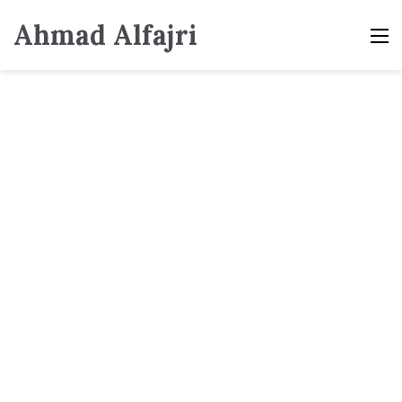
Ahmad Alfajri
M