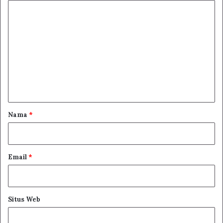
K
o
m
e
n
t
a
r
Nama
*
*
Email
*
Situs Web