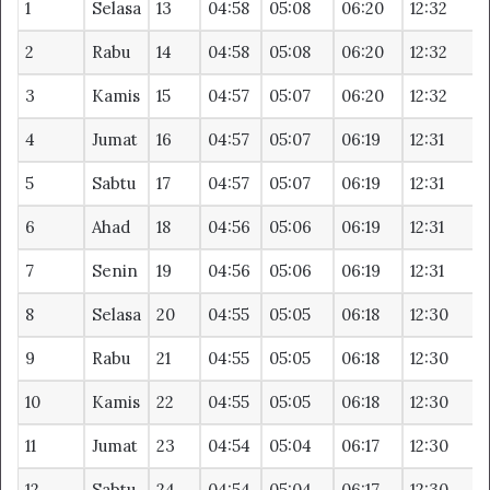
1
Selasa
13
04:58
05:08
06:20
12:32
1
2
Rabu
14
04:58
05:08
06:20
12:32
1
3
Kamis
15
04:57
05:07
06:20
12:32
1
4
Jumat
16
04:57
05:07
06:19
12:31
1
5
Sabtu
17
04:57
05:07
06:19
12:31
1
6
Ahad
18
04:56
05:06
06:19
12:31
1
7
Senin
19
04:56
05:06
06:19
12:31
1
8
Selasa
20
04:55
05:05
06:18
12:30
1
9
Rabu
21
04:55
05:05
06:18
12:30
1
10
Kamis
22
04:55
05:05
06:18
12:30
1
11
Jumat
23
04:54
05:04
06:17
12:30
1
12
Sabtu
24
04:54
05:04
06:17
12:30
1