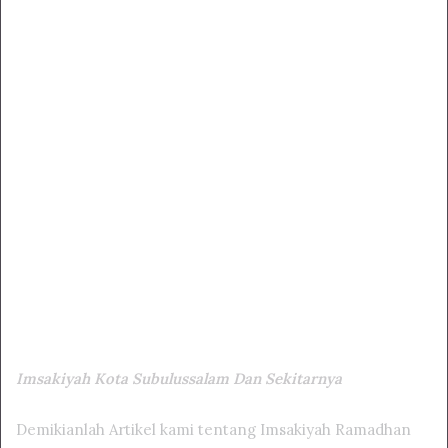
Imsakiyah Kota Subulussalam Dan Sekitarnya
Demikianlah Artikel kami tentang Imsakiyah Ramadhan