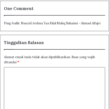
One Comment
Ping-balik:
Nasyid Arehna Yaa Bilal Maliq Suhaimi - Ahmad Alfajri
Tinggalkan Balasan
Alamat email Anda tidak akan dipublikasikan.
Ruas yang wajib
ditandai
*
K
o
m
e
n
t