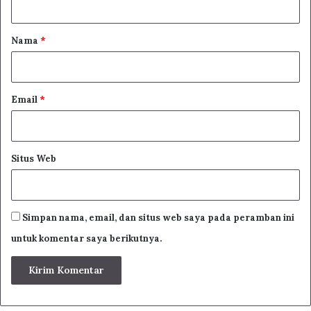
a
r
Nama
*
*
Email
*
Situs Web
Simpan nama, email, dan situs web saya pada peramban ini
untuk komentar saya berikutnya.