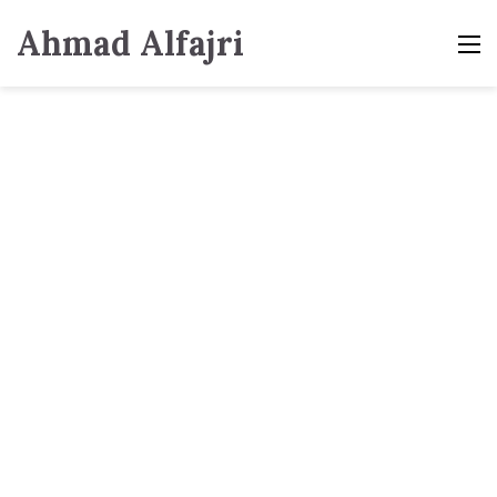
Ahmad Alfajri
M