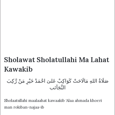
Sholawat Sholatullahi Ma Lahat
Kawakib
ﺻَﻠَﺎﺓُ ﺍﻟﻠﻪِ ﻣَﺎﻟَﺎﺣَﺖْ ﻛَﻮَﺍﻛِﺐْ ﻋَﻠﻰَ ﺍﺣْﻤَﺪْ ﺧَﻴْﺮِ ﻣَﻦْ ﺭَّﻛِﺐَ
ﺍﻟﻨَّﺠَﺂئب
Sholaatullahi maalaahat kawaakib ‘Alaa ahmada khoeri
man rokiban-najaa-ib