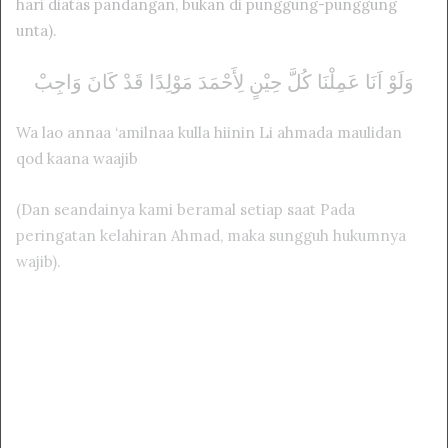
hari diatas pandangan, bukan di punggung-punggung
unta).
ﻭَﻟَﻮْ ﺍَﻧَﺎ ﻋَﻤِﻠْﻨَﺎ ﻛُﻞَّ ﺣِﻴْﻦٍ ﻟِﺄَﺣْﻤَﺪَ ﻣَﻮْﻟِﺪًﺍ ﻗَﺪْ ﻛَﺎﻥَ ﻭَﺍﺟِﺐْ
Wa lao annaa ‘amilnaa kulla hiinin Li ahmada maulidan
qod kaana waajib
(Dan seandainya kami beramal setiap saat Pada
peringatan kelahiran Ahmad, maka sungguh hukumnya
wajib).