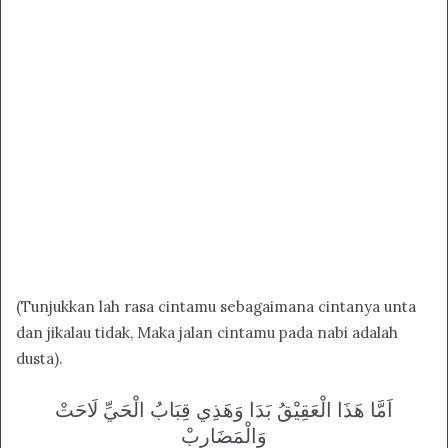
(Tunjukkan lah rasa cintamu sebagaimana cintanya unta
dan jikalau tidak, Maka jalan cintamu pada nabi adalah
dusta).
ﺍَﻣَّﺎ ﻫَﺬَﺍ ﺍﻟْﻌَﻘِﻴْﻖُ ﺑَﺪَﺍ ﻭَﻫَﺬِﻱ ﻗِﺒَﺎﺏُ ﺍﻟْﺤَﻲِّ ﻟَﺎﺣَﺖْ
ﻭَﺍﻟْﻤَﻀَﺎﺭِﺏْ