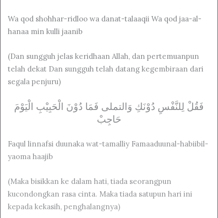
Wa qod shohhar-ridloo wa danat-talaaqii Wa qod jaa-al-
hanaa min kulli jaanib
(Dan sungguh jelas keridhaan Allah, dan pertemuanpun
telah dekat Dan sungguh telah datang kegembiraan dari
segala penjuru)
ﻓَﻘُﻞْ ﻟِﻠﻨَّﻔْﺲِ ﺩُﻭْﻧَﻚِ ﻭَﺍلتملی ﻓَﻤَﺎ ﺩُﻭْﻥَ ﺍﻟْﺤَﺒِﻴْﺐِ ﺍﻟْﻴَﻮْﻡَ
ﺣَﺎﺟِﺐْ
Faqul linnafsi duunaka wat-tamalliy Famaaduunal-habiibil-
yaoma haajib
(Maka bisikkan ke dalam hati, tiada seorangpun
kucondongkan rasa cinta. Maka tiada satupun hari ini
kepada kekasih, penghalangnya)