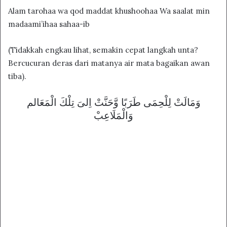
Alam tarohaa wa qod maddat khushoohaa Wa saalat min
madaami’ihaa sahaa-ib
(Tidakkah engkau lihat, semakin cepat langkah unta?
Bercucuran deras dari matanya air mata bagaikan awan
tiba).
ﻭَﻣَﺎﻟَﺖْ ﻟِﻠْﺤِﻤَﻰ ﻃَﺮَﺑًﺎ ﻭَّﺣَﻨَّﺖْ ﺍِﻟﻰَ ﺗِﻠْﻚَ ﺍﻟْﻤَﻌَﺎلم
ﻭَﺍﻟْﻤَﻠَﺎﻋِﺐْ