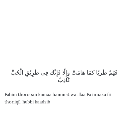
ﻓَﻬُﻢْ ﻃَﺮَﺑًﺎ ﻛَﻤَﺎ ﻫَﺎﻣَﺖْ ﻭَﺇِﻟَّﺎ ﻓَﺈِﻧَّﻚَ ﻓِﻰ ﻃَﺮِﻳْﻖِ ﺍﻟْﺤُﺐِّ
ﻛَﺎﺫِﺏْ
Fahim thoroban kamaa hammat wa illaa Fa innaka fii
thoriiqil-hubbi kaadzib