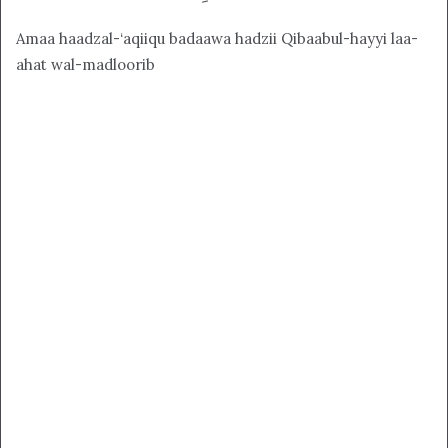
Amaa haadzal-‘aqiiqu badaawa hadzii Qibaabul-hayyi laa-
ahat wal-madloorib