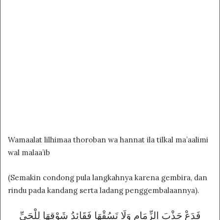
Wamaalat lilhimaa thoroban wa hannat ila tilkal ma’aalimi
wal malaa’ib
(Semakin condong pula langkahnya karena gembira, dan
rindu pada kandang serta ladang penggembalaannya).
ﻓَﺪَﻉْ ﺟَﺬْﺏَ ﺍﻟﺰِّﻣَﺎﻡِ ﻭَﻟَﺎ ﺗَﺴُﻘْﻬَﺎ ﻓَﻘَﺎﺋِﺪُ ﺷَﻮْﻗِﻬَﺎ ﻟِﻠْﺤَﻲِّ