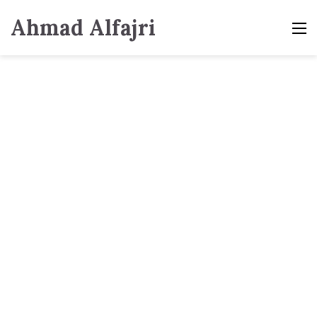
Ahmad Alfajri
M