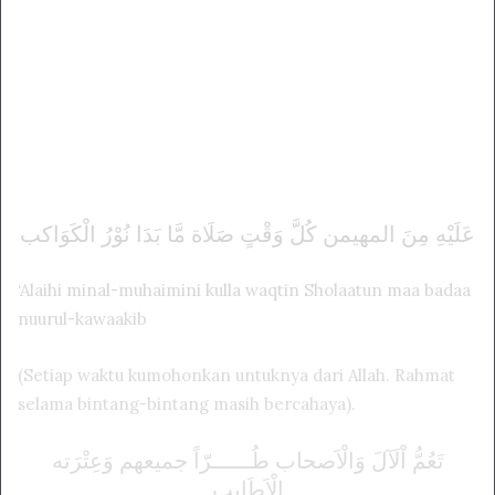
ﻋَﻠَﻴْﻪِ ﻣِﻦَ ﺍلمهيمن ﻛُﻞَّ ﻭَﻗْﺖٍ ﺻَﻠَﺎﺓ ﻣَّﺎ ﺑَﺪَﺍ ﻧُﻮْﺭُ ﺍﻟْﻜَﻮَﺍکب
‘Alaihi minal-muhaimini kulla waqtin Sholaatun maa badaa
nuurul-kawaakib
(Setiap waktu kumohonkan untuknya dari Allah. Rahmat
selama bintang-bintang masih bercahaya).
ﺗَﻌُﻢُّ ﺍْﻟَﺂﻝَ ﻭَﺍﻟْﺎَصحاب ﻃُــــــﺮّﺍً جميعهم ﻭَﻋِﺘْﺮَته
ﺍﻟْﺎَﻃَﺎيب