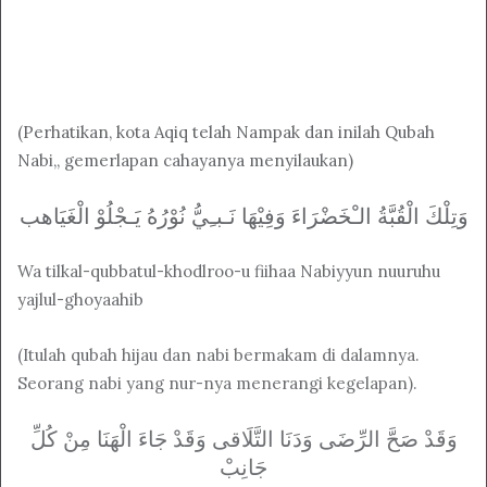
(Perhatikan, kota Aqiq telah Nampak dan inilah Qubah
Nabi,, gemerlapan cahayanya menyilaukan)
ﻭَﺗِﻠْﻚَ ﺍﻟْﻘُﺒَّﺔُ ﺍﻟـْﺨَﻀْﺮَﺍﺀَ ﻭَﻓِﻴْﻬَﺎ ﻧَـﺒـِﻲُّ ﻧُﻮْﺭُﻩُ ﻳَـﺠْﻠُﻮْ ﺍﻟْﻐَﻴَﺎهب
Wa tilkal-qubbatul-khodlroo-u fiihaa Nabiyyun nuuruhu
yajlul-ghoyaahib
(Itulah qubah hijau dan nabi bermakam di dalamnya.
Seorang nabi yang nur-nya menerangi kegelapan).
ﻭَﻗَﺪْ ﺻَﺢَّ ﺍﻟﺮِّﺿَﻰ ﻭَﺩَﻧَﺎ ﺍﻟﺘَّﻠَﺎقی ﻭَﻗَﺪْ ﺟَﺎﺀَ ﺍﻟْﻬَﻨَﺎ ﻣِﻦْ ﻛُﻞِّ
ﺟَﺎﻧِﺐْ