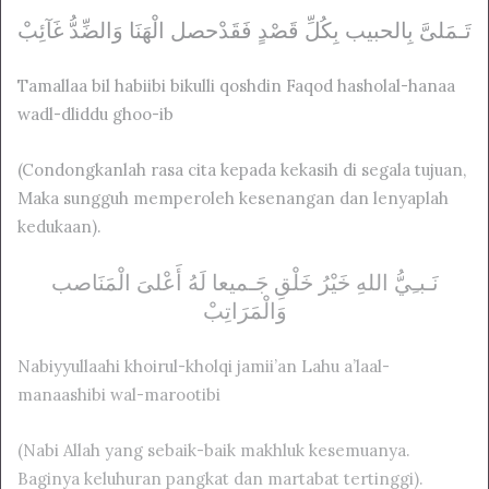
ﺗَـﻤَﻠﻰَّ ﺑِﺎلحبيب ﺑِﻜُﻞِّ ﻗَﺼْﺪٍ ﻓَﻘَﺪْحصل ﺍﻟْﻬَﻨَﺎ ﻭَﺍﻟﻀِّﺪُّ ﻏَﺂﺋِﺐْ
Tamallaa bil habiibi bikulli qoshdin Faqod hasholal-hanaa
wadl-dliddu ghoo-ib
(Condongkanlah rasa cita kepada kekasih di segala tujuan,
Maka sungguh memperoleh kesenangan dan lenyaplah
kedukaan).
ﻧَـﺒـِﻲُّ ﺍﻟﻠﻪِ ﺧَﻴْﺮُ ﺧَﻠْﻖِ ﺟَـميعا ﻟَﻪُ ﺃَﻋْﻠﻰَ ﺍﻟْﻤَﻨَﺎصب
ﻭَﺍﻟْﻤَﺮَﺍﺗِﺐْ
Nabiyyullaahi khoirul-kholqi jamii’an Lahu a’laal-
manaashibi wal-marootibi
(Nabi Allah yang sebaik-baik makhluk kesemuanya.
Baginya keluhuran pangkat dan martabat tertinggi).