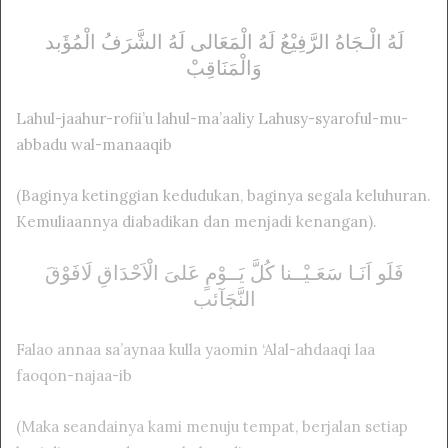
ﻟَﻪُ ﺍﻟْـﺠَﺎﻩُ ﺍﻟﺮَّﻓِﻴْﻊُ ﻟَﻪُ ﺍﻟْﻤَﻌَﺎلی ﻟَﻪُ ﺍﻟﺸَّﺮَﻑُ ﺍﻟْﻤُﺆَبد
ﻭَﺍﻟْﻤَﻨَﺎﻗِﺐْ
Lahul-jaahur-rofii’u lahul-ma’aaliy Lahusy-syaroful-mu-
abbadu wal-manaaqib
(Baginya ketinggian kedudukan, baginya segala keluhuran.
Kemuliaannya diabadikan dan menjadi kenangan).
ﻓَﻠَﻮ ﺍَﻧَـﺎ ﺳَﻌَـﻴْــنا ﻛُﻞَّ ﻳَــﻮْﻡٍ ﻋَﻠﻰَ ﺍﻟْﺎَﺣْﺪَﺍﻕِ ﻟَﺎﻓَﻮْﻕَ
ﺍﻟﻨَّﺠَﺂئب
Falao annaa sa’aynaa kulla yaomin ‘Alal-ahdaaqi laa
faoqon-najaa-ib
(Maka seandainya kami menuju tempat, berjalan setiap