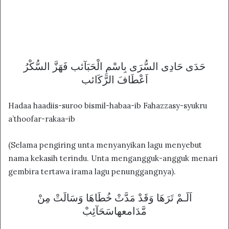
ﺣَﺪَﻯ ﺣَﺎﺩِﻯ ﺍﻟﺴُّﺮَﻯ ﺑِﺎﺳْﻢِ ﺍﻟْﺤَﺒَﺂئب ﻓَﻬَﺰَّ ﺍﻟﺴُّﻜْﺮُ
ﺍَﻋْﻄَﺎﻑَ ﺍﻟﺮَّﻛَائب
Hadaa haadiis-suroo bismil-habaa-ib Fahazzasy-syukru
a’thoofar-rakaa-ib
(Selama pengiring unta menyanyikan lagu menyebut
nama kekasih terindu. Unta mengangguk-angguk menari
gembira tertawa irama lagu penunggangnya).
ﺍَﻟَـﻢْ ﺗَﺮَﻫَﺎ ﻭَﻗَﺪْ ﻣَﺪَّﺕْ ﺧُﻄَﺎﻫَﺎ ﻭَﺳَﺎﻟَﺖْ ﻣِﻦْ
ﻣَّﺪَﺍمعهاﺳَﺤَﺂﺋِﺐْ