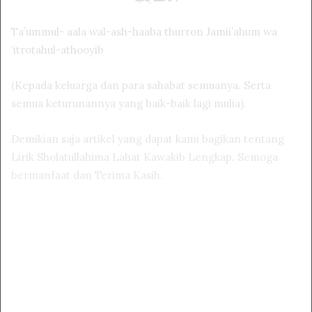
Ta’ummul- aala wal-ash-haaba thurron Jamii’ahum wa
‘itrotahul-athooyib
(Kepada keluarga dan para sahabat semuanya. Serta
semua keturunannya yang baik-baik lagi mulia).
Demikian saja artikel yang dapat kami bagikan tentang
Lirik Sholatullahima Lahat Kawakib Lengkap. Semoga
bermanfaat dan Terima Kasih.