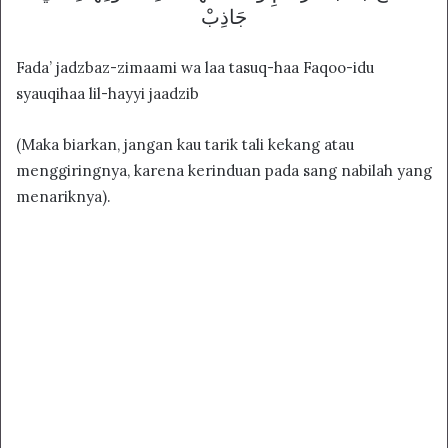
ﺟَﺎﺫِﺏْ
Fada’ jadzbaz-zimaami wa laa tasuq-haa Faqoo-idu
syauqihaa lil-hayyi jaadzib
(Maka biarkan, jangan kau tarik tali kekang atau
menggiringnya, karena kerinduan pada sang nabilah yang
menariknya).