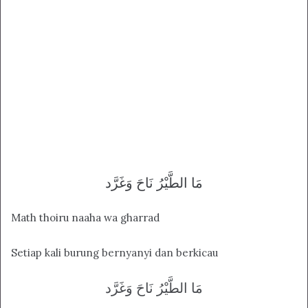
مَا الطَّيْرُ نَاحَ وَغَرَّد
Math thoiru naaha wa gharrad
Setiap kali burung bernyanyi dan berkicau
مَا الطَّيْرُ نَاحَ وَغَرَّد