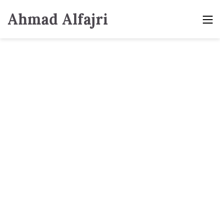
Ahmad Alfajri
M