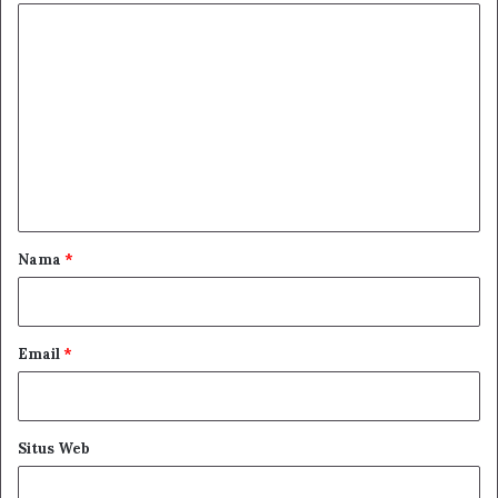
K
o
m
e
n
t
a
r
Nama
*
*
Email
*
Situs Web