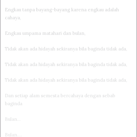
Engkau tanpa bayang-bayang karena engkau adalah
cahaya,
Engkau umpama matahari dan bulan,
Tidak akan ada hidayah sekiranya bila baginda tidak ada,
Tidak akan ada hidayah sekiranya bila baginda tidak ada,
Tidak akan ada hidayah sekiranya bila baginda tidak ada,
Dan setiap alam semesta bercahaya dengan sebab
baginda
Bulan…
Bulan….