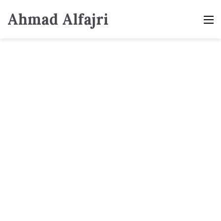
Ahmad Alfajri
M