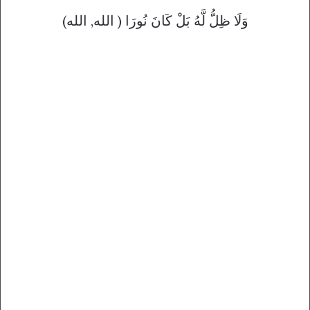
(وَلَا ظِلُّ لَّهُ بَلْ كَانَ نُورَا ( الله, الله