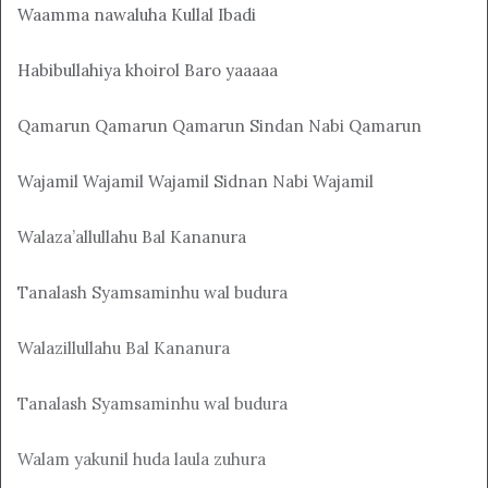
Waamma nawaluha Kullal Ibadi
Habibullahiya khoirol Baro yaaaaa
Qamarun Qamarun Qamarun Sindan Nabi Qamarun
Wajamil Wajamil Wajamil Sidnan Nabi Wajamil
Walaza’allullahu Bal Kananura
Tanalash Syamsaminhu wal budura
Walazillullahu Bal Kananura
Tanalash Syamsaminhu wal budura
Walam yakunil huda laula zuhura