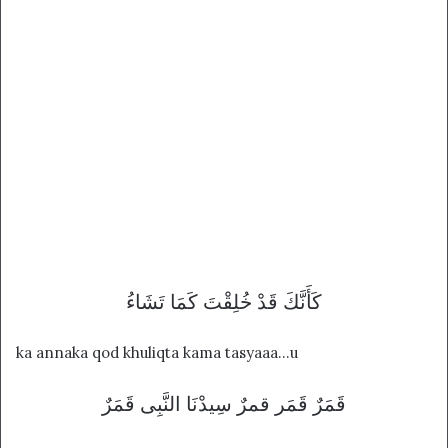
كَأَنَّكَ قَدْ خُلِقْتَ كَمَا تَشَاءُ
ka annaka qod khuliqta kama tasyaaa…u
قَمَرٌ قَمَر قمرٌ سِيدْنَا النَّبِى قَمَرٌ