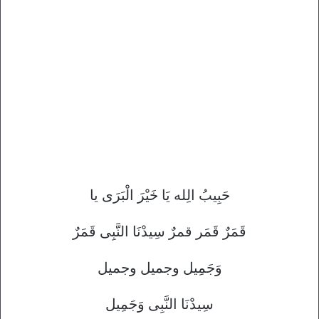
حَبِيبُ الِله يَا خَيْرَ الْبَرَى يا
قَمَرٌ قَمَر قمرٌ سِيدْنَا النَّبِى قَمَرٌ
وَجَمِيل وجميل وجميل
سِيدْنَا النَّبِى وَجَمِيل