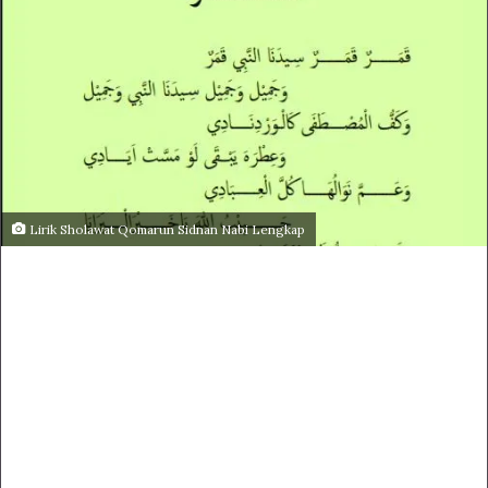
Lirik Sholawat Qomarun Sidnan Nabi Lengkap