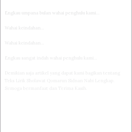
Engkau umpana bulan wahai penghulu kami…
Wahai keindahan…
Wahai keindahan…
Engkau sangat indah wahai penghulu kami…
Demikian saja artikel yang dapat kami bagikan tentang
Teks Lirik Sholawat Qomarun Sidnan Nabi Lengkap.
Semoga bermanfaat dan Terima Kasih.