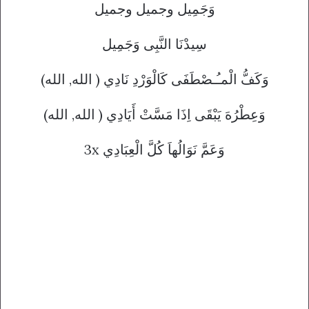
وَجَمِيل وجميل وجميل
سِيدْنَا النَّبِى وَجَمِيل
(وَكَفُّ الْمـُـصْطَفَى كَالْوَرْدِ نَادِي ( الله, الله
(وَعِطْرُهَ يَبْقَى اِذَا مَسَّتْ أَيَادِي ( الله, الله
3x وَعَمَّ نَوَالُهاَ كُلَّ الْعِبَادِي