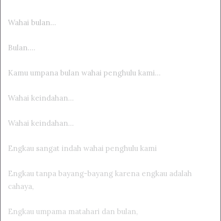
Wahai bulan…
Bulan….
Kamu umpana bulan wahai penghulu kami…
Wahai keindahan…
Wahai keindahan…
Engkau sangat indah wahai penghulu kami
Engkau tanpa bayang-bayang karena engkau adalah
cahaya,
Engkau umpama matahari dan bulan,