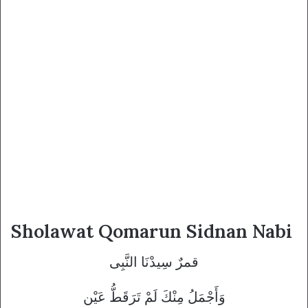
Sholawat Qomarun Sidnan Nabi
قمرٌ سِيدْنَا النَّبِى
وَأَجْمَلُ مِنْكَ لَمْ تَرَقَطُّ عَيْن