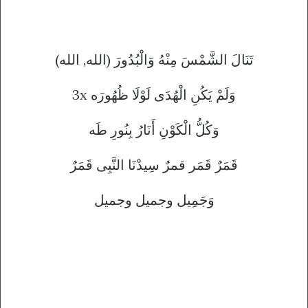
(تَنَالَ الشَّمْسَ مِنْهُ وَالْبُدُورَ (الله, الله
3x وَلَمْ يَكُنِ الْهُدَى لَوْلَا ظُهُورَه
وَكُلُّ الْكَوْنِ أَنَارُ بِنُورِ طَه
قَمَرٌ قَمَر قمرٌ سِيدْنَا النَّبِى قَمَرٌ
وَجَمِيل وجميل وجميل