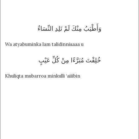
وَأَطْيَبُ مِنْكَ لَمْ تَلِدِ النِّسَاءُ
Wa atyabuminka lam talidinnisaaa u
خُلِقْتَ مُبَرَّءًا مِنْ كُلِّ عَيْبٍ
Khuliqta mubarroa minkulli ‘aiiibin