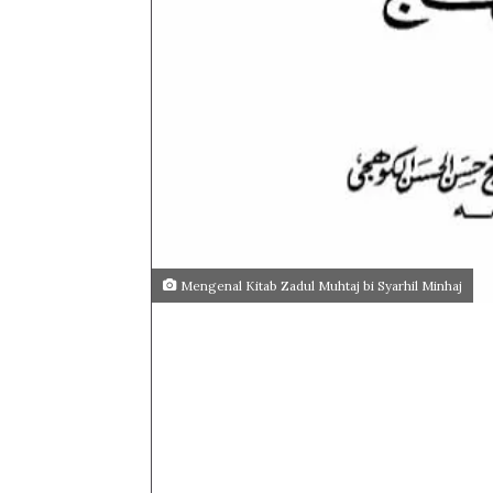
Mengenal Kitab Zadul Muhtaj bi Syarhil Minhaj