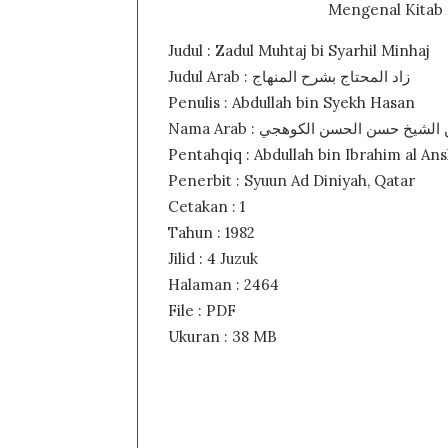
Mengenal Kitab Z
Judul : Zadul Muhtaj bi Syarhil Minhaj
Judul Arab : زاد المحتاج بشرح المنهاج
Penulis : Abdullah bin Syekh Hasan
Nama Arab : الشيخ حسن الحسن الكوهجي
Pentahqiq : Abdullah bin Ibrahim al Ans
Penerbit : Syuun Ad Diniyah, Qatar
Cetakan : 1
Tahun : 1982
Jilid : 4 Juzuk
Halaman : 2464
File : PDF
Ukuran : 38 MB