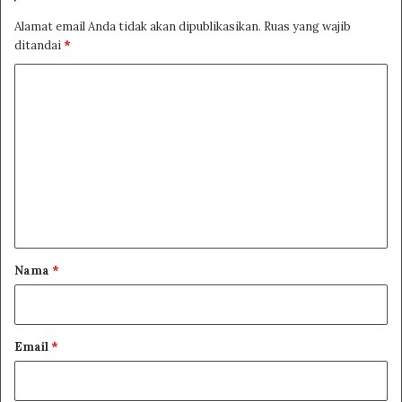
Alamat email Anda tidak akan dipublikasikan.
Ruas yang wajib
ditandai
*
K
o
m
e
n
t
a
r
Nama
*
*
Email
*