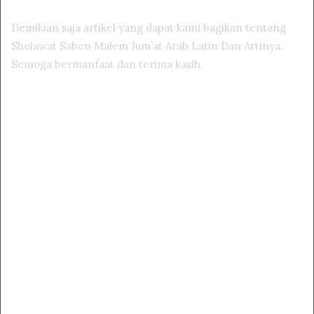
Demikian saja artikel yang dapat kami bagikan tentang
Sholawat Saben Malem Jum’at Arab Latin Dan Artinya.
Semoga bermanfaat dan terima kasih.