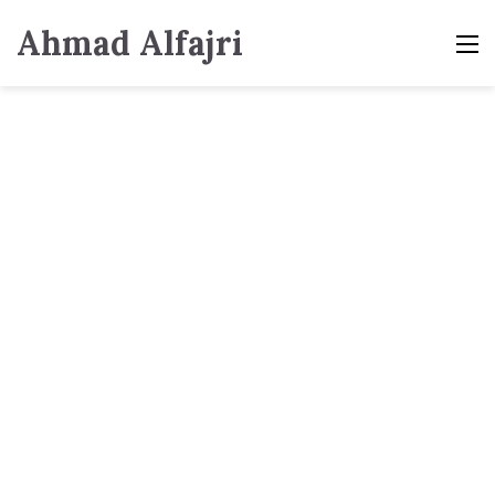
Ahmad Alfajri
M