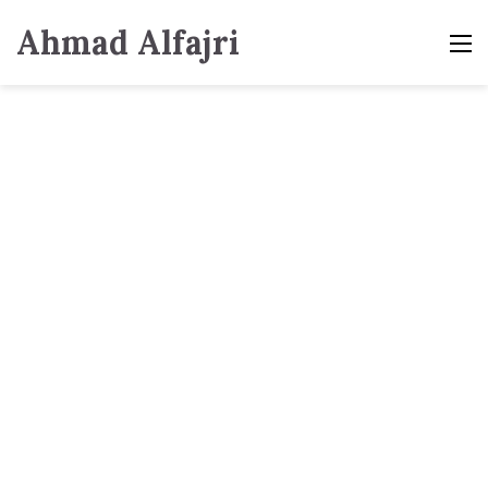
Ahmad Alfajri
M