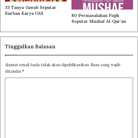
33 Tanya-Jawab Seputar
Kurban Karya UAS
80 Permasalahan Fiqih
Seputar Mushaf Al-Qur’an
Tinggalkan Balasan
Alamat email Anda tidak akan dipublikasikan.
Ruas yang wajib
ditandai
*
K
o
m
e
n
t
a