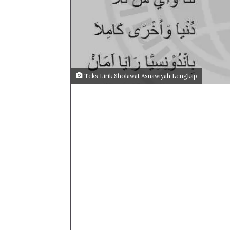
Teks Lirik Sholawat Asnawiyah Lengkap