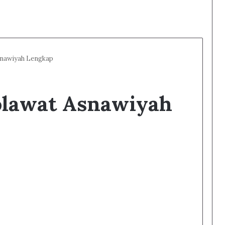
snawiyah Lengkap
olawat Asnawiyah