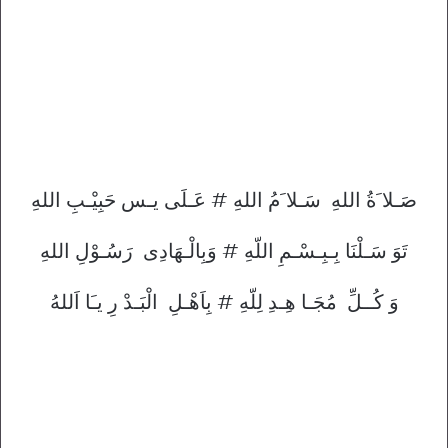
صَـلا َةُ اللهِ سَـلا َمُ اللهِ # عَـلَى يـس حَبِيْـبِ اللهِ
تَوَ سَـلْنَا بِـبِـسْـمِ اللّهِ # وَبِالْـهَادِى رَسُـوْلِ اللهِ
وَ كُــلِّ مُجَـا هِـدِ لِلّهِ # بِاَهْـلِ الْبَـدْ رِ يـَا اَللهُ