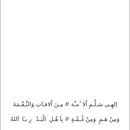
اِلهِـى سَـلِّـمِ اْلا ُمـَّة # مِـنَ اْلافـَاتِ وَالنِّـقْـمَةَ
وَمِنْ هَـمٍ وَمِنْ غُـمَّـةٍ # بِاَ هْـلِ الْبَـدْ رِ يـَا اَللهُ