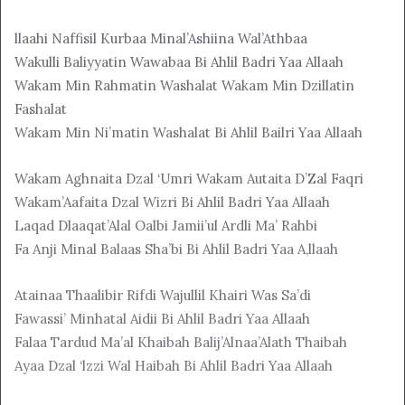
llaahi Naffisil Kurbaa Minal’Ashiina Wal’Athbaa
Wakulli Baliyyatin Wawabaa Bi Ahlil Badri Yaa Allaah
Wakam Min Rahmatin Washalat Wakam Min Dzillatin
Fashalat
Wakam Min Ni’matin Washalat Bi Ahlil Bailri Yaa Allaah
Wakam Aghnaita Dzal ‘Umri Wakam Autaita D’Zal Faqri
Wakam’Aafaita Dzal Wizri Bi Ahlil Badri Yaa Allaah
Laqad Dlaaqat’Alal Oalbi Jamii’ul Ardli Ma’ Rahbi
Fa Anji Minal Balaas Sha’bi Bi Ahlil Badri Yaa A,llaah
Atainaa Thaalibir Rifdi Wajullil Khairi Was Sa’di
Fawassi’ Minhatal Aidii Bi Ahlil Badri Yaa Allaah
Falaa Tardud Ma’al Khaibah Balij’Alnaa’Alath Thaibah
Ayaa Dzal ‘lzzi Wal Haibah Bi Ahlil Badri Yaa Allaah