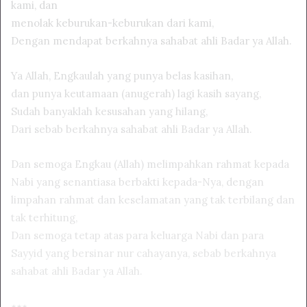
kami, dan
menolak keburukan-keburukan dari kami,
Dengan mendapat berkahnya sahabat ahli Badar ya Allah.
Ya Allah, Engkaulah yang punya belas kasihan,
dan punya keutamaan (anugerah) lagi kasih sayang,
Sudah banyaklah kesusahan yang hilang,
Dari sebab berkahnya sahabat ahli Badar ya Allah.
Dan semoga Engkau (Allah) melimpahkan rahmat kepada
Nabi yang senantiasa berbakti kepada-Nya, dengan
limpahan rahmat dan keselamatan yang tak terbilang dan
tak terhitung,
Dan semoga tetap atas para keluarga Nabi dan para
Sayyid yang bersinar nur cahayanya, sebab berkahnya
sahabat ahli Badar ya Allah.
٭٭٭