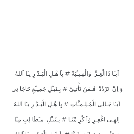
اَيـَا ذَاالْعِـزِّ وَالْهَـيـْبَةْ # بِاَ هْـلِ الْبَـدْ رِ يـَا اَللهُ
وَ اِنْ تَرْدُدْ فَـمَنْ نَأْتـِىْ # بِـنَيـْلِ جَمِيـْعِ حَاجَا تِى
اَيـَا جَـالِى الْمُـلِـمـَّاتِ # بِاَ هْـلِ الْبَـدْ رِ يـَا اَللهُ
اِلهِـى اغْفِـرِ وَاَ كْرِ مْنَـا # بِـنَيـْلِ مـَطَا لِبٍ مِنَّا