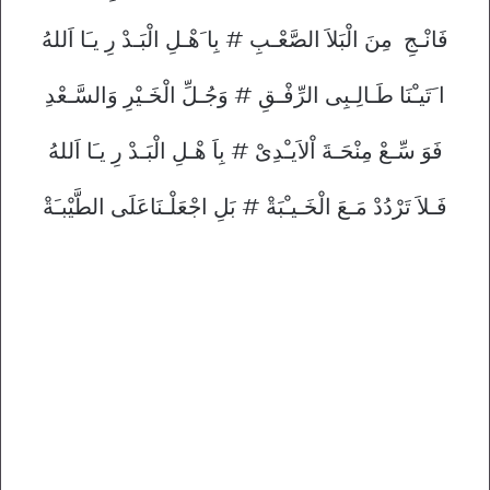
فَانْـجِ مِنَ الْبَلاَ الصَّعْـبِ # بِا َهْـلِ الْبَـدْ رِ يـَا اَللهُ
ا َتَيـْنَا طَـالِـبِى الرِّفْـقِ # وَجُـلِّ الْخَـيْرِ وَالسَّـعْدِ
فَوَ سِّـعْ مِنْحَـةَ اْلاَيـْدِىْ # بِاَ هْـلِ الْبَـدْ رِ يـَا اَللهُ
فَـلاَ تَرْدُدْ مَـعَ الْخَـيـْبَةْ # بَلِ اجْعَلْـنَاعَلَى الطَّيْبـَةْ