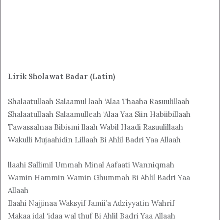
Lirik Sholawat Badar (Latin)
Shalaatullaah Salaamul laah ‘Alaa Thaaha Rasuulillaah
Shalaatullaah Salaamulleah ‘Alaa Yaa Siin Habiibillaah
Tawassalnaa Bibismi llaah Wabil Haadi Rasuulillaah
Wakulli Mujaahidin Lillaah Bi Ahlil Badri Yaa Allaah
llaahi Sallimil Ummah Minal Aafaati Wanniqmah
Wamin Hammin Wamin Ghummah Bi Ahlil Badri Yaa
Allaah
Ilaahi Najjinaa Waksyif Jamii’a Adziyyatin Wahrif
Makaa idal ‘idaa wal thuf Bi Ahlil Badri Yaa Allaah