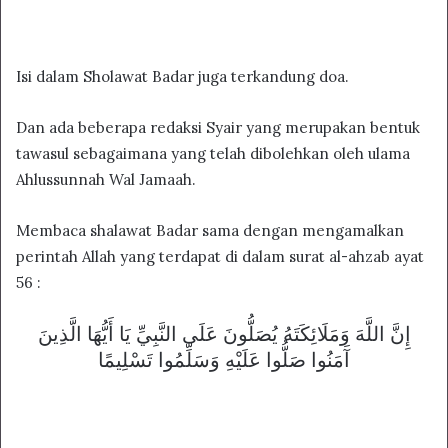
Isi dalam Sholawat Badar juga terkandung doa.
Dan ada beberapa redaksi Syair yang merupakan bentuk
tawasul sebagaimana yang telah dibolehkan oleh ulama
Ahlussunnah Wal Jamaah.
Membaca shalawat Badar sama dengan mengamalkan
perintah Allah yang terdapat di dalam surat al-ahzab ayat
56 :
ﺇِﻥَّ ﺍﻟﻠَّﻪَ ﻭَﻣَﻠَﺎﺋِﻜَﺘَﻪُ ﻳُﺼَﻠُّﻮﻥَ ﻋَﻠَﻰ ﺍﻟﻨَّﺒِﻲِّ ﻳَﺎ ﺃَﻳُّﻬَﺎ ﺍﻟَّﺬِﻳﻦَ
ﺁَﻣَﻨُﻮﺍ ﺻَﻠُّﻮﺍ ﻋَﻠَﻴْﻪِ ﻭَﺳَﻠِّﻤُﻮﺍ ﺗَﺴْﻠِﻴﻤًﺎ