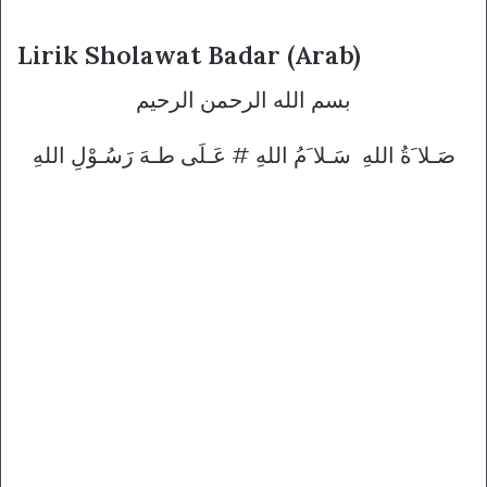
Lirik Sholawat Badar (Arab)
بسم الله الرحمن الرحيم
صَـلا َةُ اللهِ سَـلا َمُ اللهِ # عَـلَى طـهَ رَسُـوْلِ اللهِ