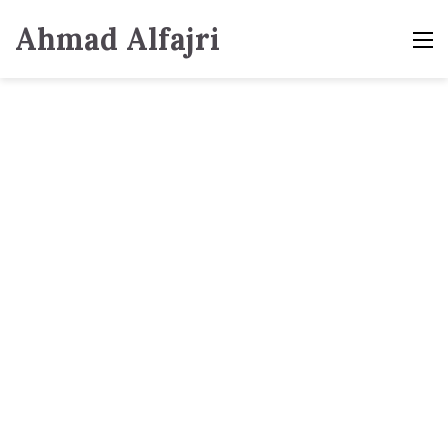
Ahmad Alfajri
M