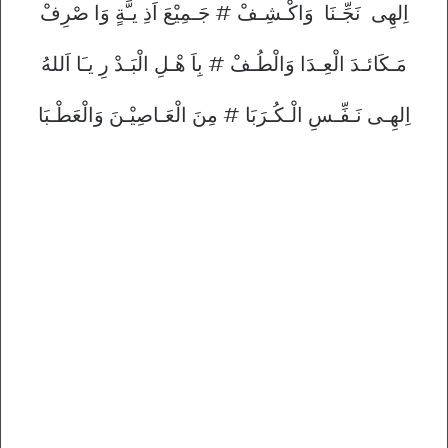
اِلهِى نَجِّـنَا وَاكْـشِـفْ # جَـمِيْعَ اَذِ يـَّةٍ وَا صْرِفْ
مَـكَائـدَ الْعِـدَا وَالْطُـفْ # بِاَ هْـلِ الْبَـدْ رِ يـَا اَللهُ
اِلهِـى نَـفِّـسِ الْـكُـرَبَا # مِنَ الْعَـاصِيْـنَ وَالْعَطْـبَا