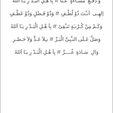
وَ دَفْـعِ مَسَـاءَةٍ عَـنَّا # بِاَ هْـلِ الْبَـدْ رِ يـَا اَللهُ
اِلهِـى اَنـْتَ ذُوْ لُطْـفٍ # وَذُوْ فَـضْلٍ وَذُوْ عَطْـفٍ
وَكَـمْ مِنْ كُـرْبـَةٍ تَنـْفِىْ # بِاَ هْـلِ الْبَـدْ رِ يـَا اَللهُ
وَصَلِّ عَـلَى النـَّبِىِّ الْبَـرِّ # بـِلاَ عَـدٍّ وَلاَ حَـصْـرِ
وَالِ سَـادَةٍ غُــــرِّ # بِاَ هْـلِ الْبَـدْ رِ يـَا اَللهُ