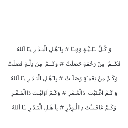
وَ كُـلِّ بـَلِـيَّـةٍ وَوَبـَا # بِا َهْـلِ الْبَـدْ رِ يـَا اَللهُ
فَكَــمْ مِنْ رَحْمَةٍ حَصَلَتْ # وَكَــمْ مِنْ ذِلَّـةٍ فَصَلَتْ
وَكَـمْ مِنْ نِعْمـَةٍ وَصَلَـتْ # بِا َهْـلِ الْبَـدْ رِ يـَا اَللهُ
وَ كَـمْ اَغْـنَيْتَ ذَالْعُـمْرِ # وَكَـمْ اَوْلَيْـتَ ذَاالْفَـقْـرِ
وَكَـمْ عَافَـيـْتَ ذِاالْـوِذْرِ # بِاَ هْـلِ الْبَـدْ رِ يـَا اَللهُ