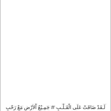
لَـقَدْ ضَاقَتْ عَلَى الْقَـلْـبِ # جَمِـيْعُ اْلاَرْضِ مَعْ رَحْبِ