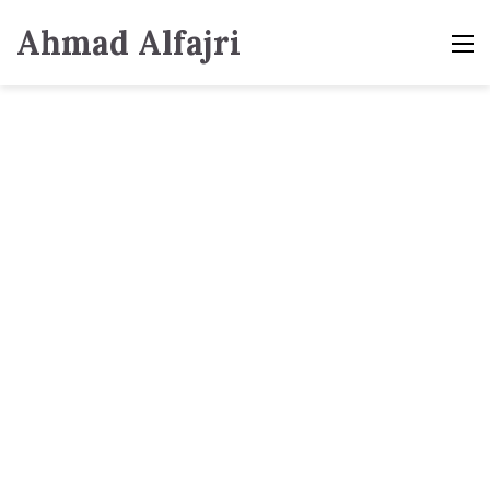
Ahmad Alfajri
M