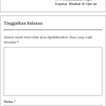
Seputar Mushaf Al-Qur’an
Tinggalkan Balasan
Alamat email Anda tidak akan dipublikasikan.
Ruas yang wajib
ditandai
*
K
o
m
e
n
t
a
r
Nama
*