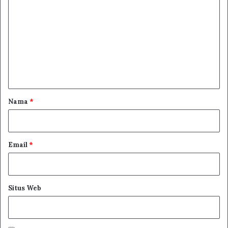
o
m
e
n
t
a
r
Nama
*
*
Email
*
Situs Web