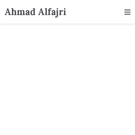
Ahmad Alfajri
M