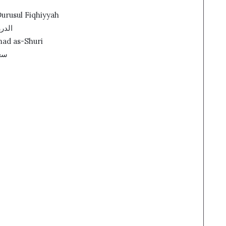
urusul Fiqhiyyah
الدرر 
mad as-Shuri
سعي