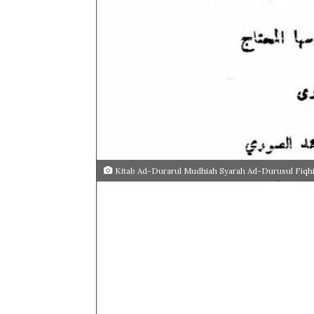
Kitab Ad-Durarul Mudhiah Syarah Ad-Durusul Fiqh