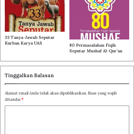
33 Tanya-Jawab Seputar
Kurban Karya UAS
80 Permasalahan Fiqih
Seputar Mushaf Al-Qur’an
Tinggalkan Balasan
Alamat email Anda tidak akan dipublikasikan.
Ruas yang wajib
ditandai
*
K
o
m