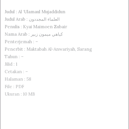
Judul : Al ‘Ulamaul Mujaddidun
Judul Arab : العلماء المجددون
Penulis : Kyai Maimoen Zubair
Nama Arab : كياهي ميمون زبير
Penterjemah : –
Penerbit : Maktabah Al-Anwariyah, Sarang
Tahun : –
Jilid : 1
Cetakan : –
Halaman : 58
File : PDF
Ukuran : 10 MB