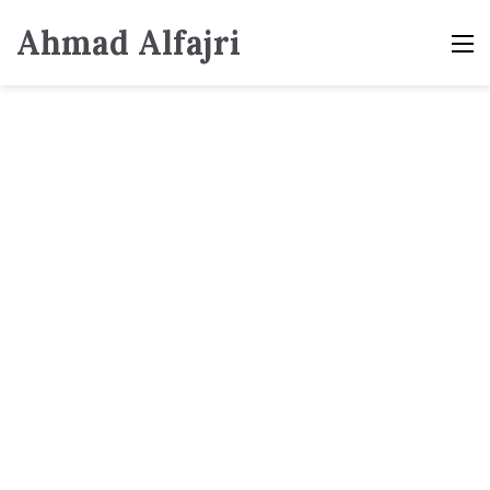
Ahmad Alfajri
M