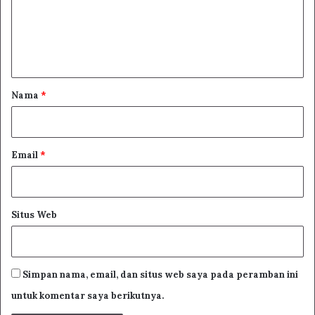
e
n
t
a
r
Nama
*
*
Email
*
Situs Web
Simpan nama, email, dan situs web saya pada peramban ini
untuk komentar saya berikutnya.